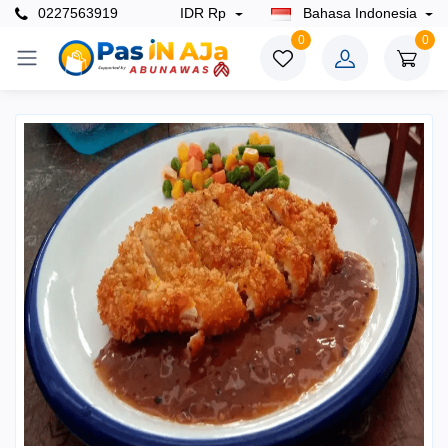
0227563919
IDR Rp
Bahasa Indonesia
0
0