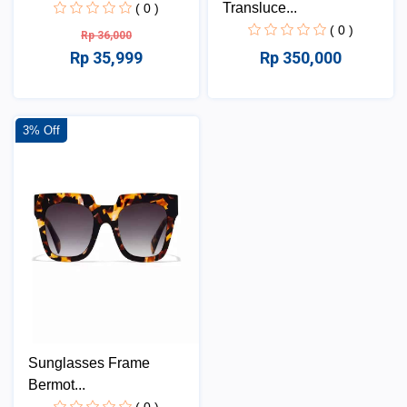
Transluce...
( 0 )
( 0 )
Rp 36,000
Rp 35,999
Rp 350,000
3% Off
Sunglasses Frame
Bermot...