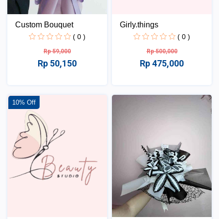
Custom Bouquet
Girly.things
( 0 )
( 0 )
Rp 59,000
Rp 500,000
Rp 50,150
Rp 475,000
10% Off