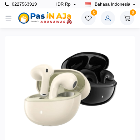
0227563919
IDR Rp
Bahasa Indonesia
0
0