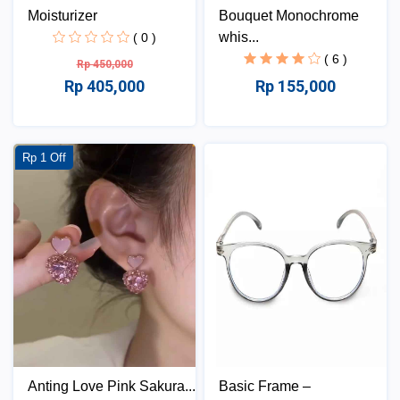
Moisturizer
Bouquet Monochrome
whis...
( 0 )
( 6 )
Rp 450,000
Rp 405,000
Rp 155,000
Rp 1 Off
Anting Love Pink Sakura...
Basic Frame –