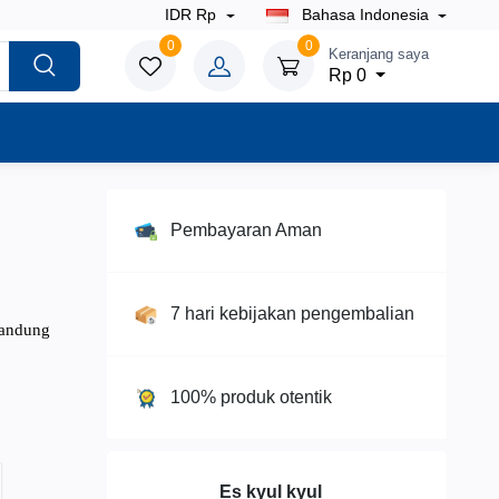
IDR Rp
Bahasa Indonesia
0
0
Keranjang saya
Rp 0
Pembayaran Aman
7 hari kebijakan pengembalian
Bandung
100% produk otentik
Es kyul kyul