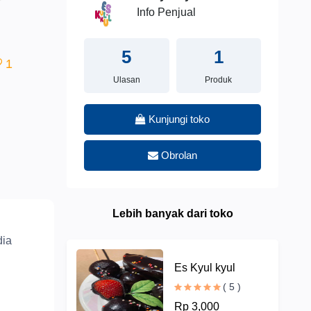
Info Penjual
5
1
1
Ulasan
Produk
Kunjungi toko
Obrolan
Lebih banyak dari toko
dia
Es Kyul kyul
( 5 )
Rp 3,000