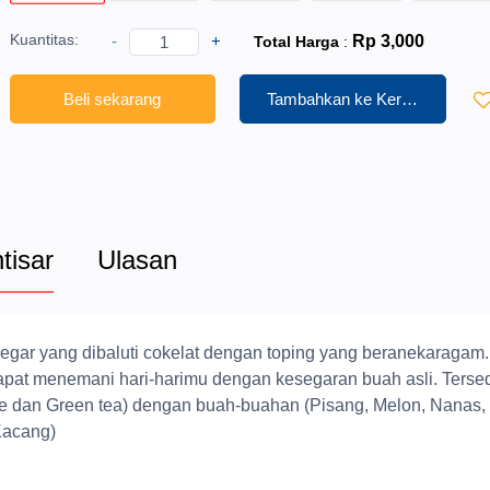
Kuantitas:
-
+
Rp 3,000
Total Harga
:
Beli sekarang
Tambahkan ke Keranjang
htisar
Ulasan
gar yang dibaluti cokelat dengan toping yang beranekaragam.
 dapat menemani hari-harimu dengan kesegaran buah asli. Terse
te dan Green tea) dengan buah-buahan (Pisang, Melon, Nanas,
Kacang)