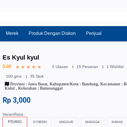
Merek
Produk Dengan Diskon
Penjual
Es Kyul kyul
5.00
5 Ulasan
15 Pesanan
1 Wishlist
100 gms
35 Stok
Provinsi : Jawa Barat, Kabupaten/Kota : Bandung, Kecamatan : 
Kidul , Kelurahan : Batununggal
Rp 3,000
VarianRasa :
PISANG
STOBERI
ANGGUR
MANGGA
NANAS