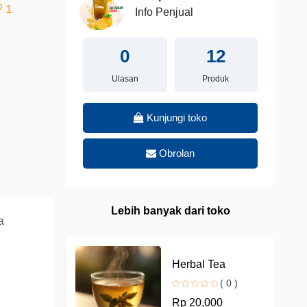
1
Info Penjual
0
12
Ulasan
Produk
Kunjungi toko
Obrolan
Lebih banyak dari toko
a
Herbal Tea
( 0 )
Rp 20,000