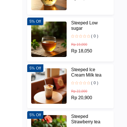
5% Off
Steeped Low
sugar
( 0 )
Rp 19,000
Rp 18,050
5% Off
Steeped Ice
Cream Milk tea
( 0 )
Rp 22,000
Rp 20,900
5% Off
Steeped
Strawberry tea