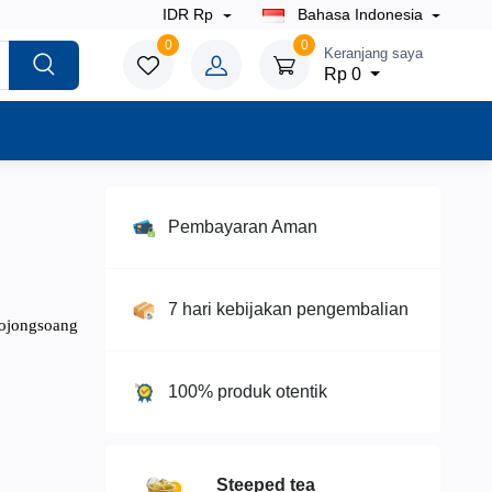
IDR Rp
Bahasa Indonesia
0
0
Keranjang saya
Rp 0
Pembayaran Aman
7 hari kebijakan pengembalian
Bojongsoang
100% produk otentik
Steeped tea