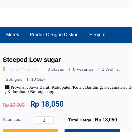
Merek
Produk Dengan Diskon
Penjual
Steeped Low sugar
0
0 Ulasan
0 Pesanan
1 Wishlist
250 gms
10 Stok
Provinsi : Jawa Barat, Kabupaten/Kota : Bandung, Kecamatan : 
, Kelurahan : Bojongsoang
Rp 18,050
Rp 19,000
Kuantitas:
-
+
Rp 18,050
Total Harga
: