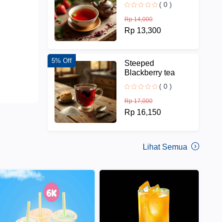
( 0 )
Rp 14,000
Rp 13,300
5% Off
Steeped
Blackberry tea
( 0 )
Rp 17,000
Rp 16,150
Lihat Semua