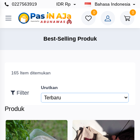
0227563919
IDR Rp
Bahasa Indonesia
×
0
0
Filter
Best-Selling Produk
Harga
165 Item ditemukan
To
Urutkan
Filter
Cari
Produk
Merek