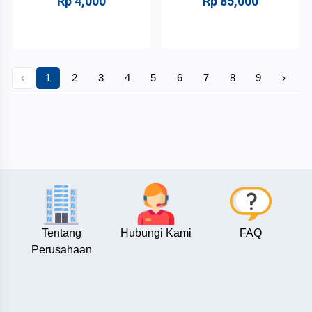
Rp 4,000
Rp 85,000
‹
1
2
3
4
5
6
7
8
9
›
Tentang
Hubungi Kami
FAQ
Perusahaan