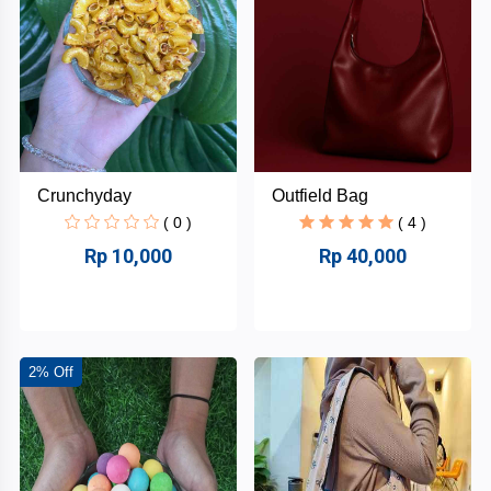
Minuman
Belum
ada
+
Fashion
Merek
Lainnya
Gufela
Dustbag
Crunchyday
Outfield Bag
Melamoon.Store
( 0 )
( 4 )
Rp 10,000
Rp 40,000
Cakecain.id
Callie
Qudsiyyah
2% Off