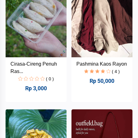
Inkubator
Bisnis
Mahasiswa
INABA
Danus
Cirasa-Cireng Penuh
Pashmina Kaos Rayon
HAHAFEST
Ras...
( 4 )
( 0 )
Rp 50,000
Nikisa
Kategori
Rp 3,000
Kue
Kantin
+
Lidya
INABA
Snack
and
Makanan
+
Food
dan