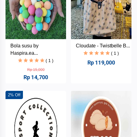
Bola susu by
Cloudate - Twistbelle B...
Haspira.ea...
( 1 )
( 1 )
Rp 119,000
Rp 15,000
Rp 14,700
2% Off