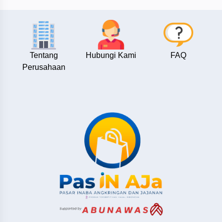
Minuman
Belum
ada
+
Fashion
Merek
Lainnya
Tentang
Hubungi Kami
FAQ
Gufela
Perusahaan
Dustbag
Melamoon.Store
Cakecain.id
Callie
Qudsiyyah