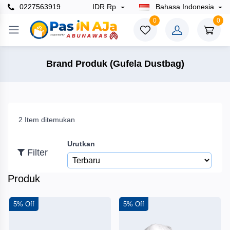
0227563919
IDR Rp
Bahasa Indonesia
×
0
0
Filter
Brand Produk (Gufela Dustbag)
Harga
2 Item ditemukan
To
Urutkan
Filter
Cari
Produk
Merek
5% Off
5% Off