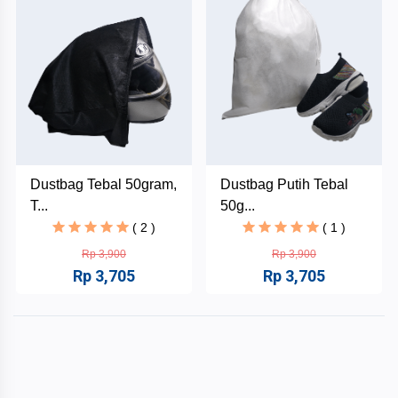
Inkubator
Bisnis
Mahasiswa
INABA
Danus
Dustbag Tebal 50gram,
Dustbag Putih Tebal
HAHAFEST
T...
50g...
( 2 )
( 1 )
Nikisa
Kategori
Rp 3,900
Rp 3,900
Kue
Rp 3,705
Rp 3,705
Kantin
+
Lidya
INABA
Snack
and
Makanan
+
Food
dan