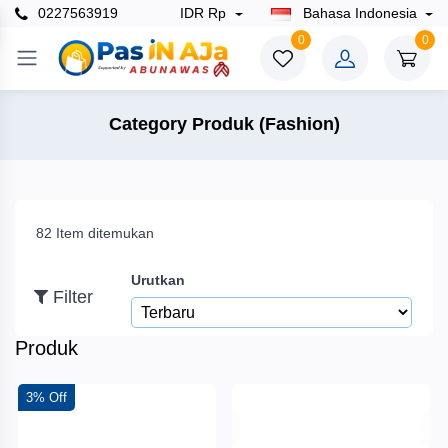
0227563919
IDR Rp
Bahasa Indonesia
×
0
0
Filter
Category Produk (Fashion)
Harga
82 Item ditemukan
To
Urutkan
Filter
Cari
Produk
Merek
3% Off