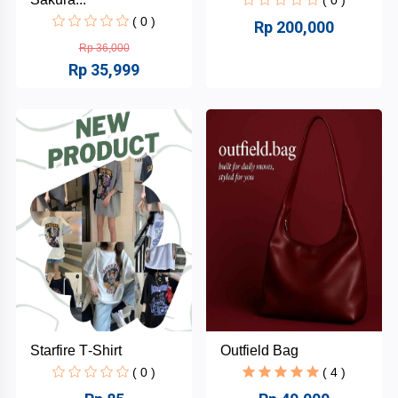
( 0 )
Rp 200,000
Rp 36,000
Rp 35,999
Starfire T‑Shirt
Outfield Bag
( 0 )
( 4 )