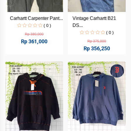
Carhartt Carpenter Pant...
Vintage Carhartt B21
DS...
( 0 )
( 0 )
Rp 380,000
Rp 361,000
Rp 375,000
Rp 356,250