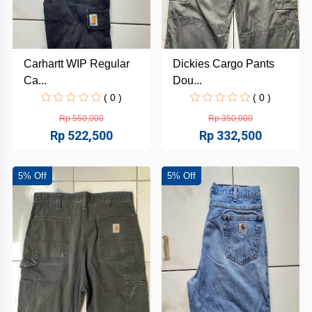
Carhartt WIP Regular
Dickies Cargo Pants
Ca...
Dou...
( 0 )
( 0 )
Rp 550,000
Rp 350,000
Rp 522,500
Rp 332,500
5% Off
5% Off