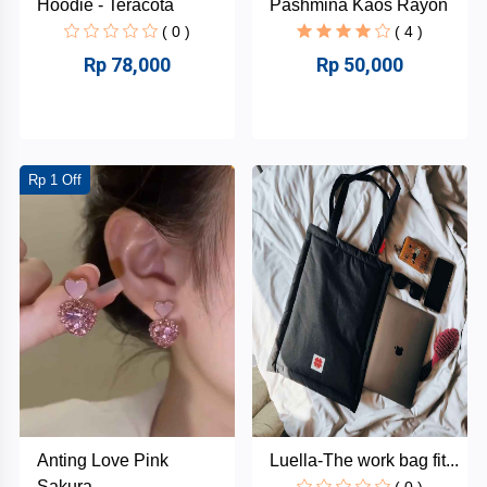
Hoodie - Teracota
Pashmina Kaos Rayon
( 0 )
( 4 )
Rp 78,000
Rp 50,000
Rp 1 Off
Anting Love Pink
Luella-The work bag fit...
Sakura...
( 0 )