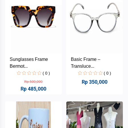
Inkubator
Bisnis
Mahasiswa
INABA
Danus
Sunglasses Frame
Basic Frame –
HAHAFEST
Bermot...
Transluce...
( 0 )
( 0 )
Nikisa
Kategori
Rp 350,000
Rp 500,000
Kue
Rp 485,000
Kantin
+
Lidya
INABA
Snack
and
Makanan
+
Food
dan