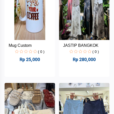
Minuman
Belum
ada
+
Fashion
Merek
Lainnya
Gufela
Dustbag
Mug Custom
JASTIP BANGKOK
Melamoon.Store
( 0 )
( 0 )
Rp 25,000
Rp 280,000
Cakecain.id
Callie
Qudsiyyah