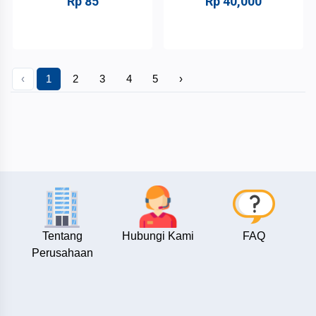
Rp 85
Rp 40,000
‹
1
2
3
4
5
›
Tentang
Hubungi Kami
FAQ
Perusahaan