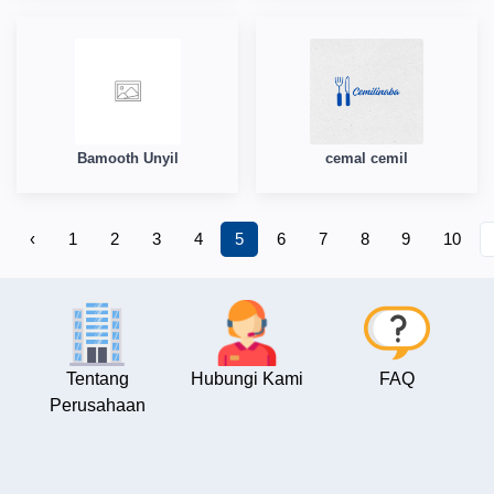
Bamooth Unyil
cemal cemil
‹
1
2
3
4
5
6
7
8
9
10
Tentang
Hubungi Kami
FAQ
Perusahaan