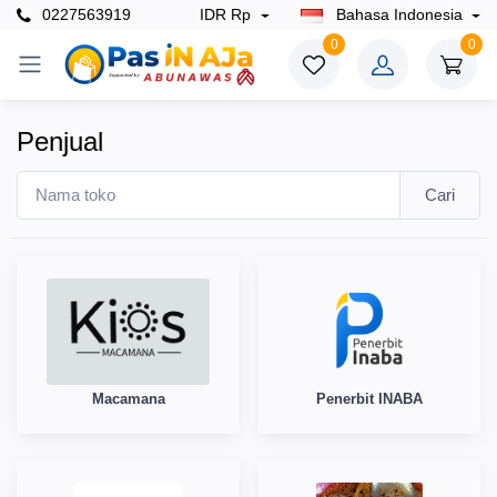
0227563919
IDR Rp
Bahasa Indonesia
0
0
Penjual
Cari
Macamana
Penerbit INABA