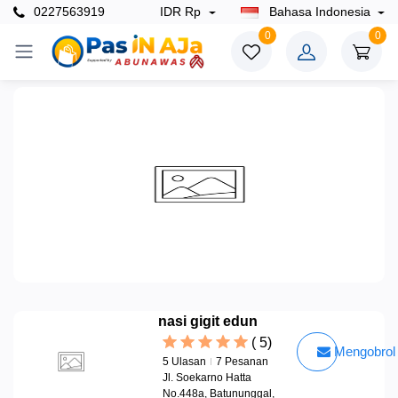
0227563919
IDR Rp
Bahasa Indonesia
0
0
Kategori
Kantin
+
INABA
nasi gigit edun
(
5
)
Mengobrol 
5 Ulasan
7 Pesanan
Jl. Soekarno Hatta
No.448a, Batununggal,