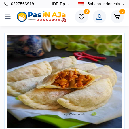
0227563919
IDR Rp
Bahasa Indonesia
0
0