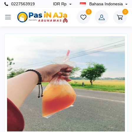
0227563919
IDR Rp
Bahasa Indonesia
0
0