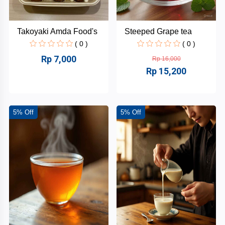
Takoyaki Amda Food's
Steeped Grape tea
( 0 )
( 0 )
Rp 7,000
Rp 16,000
Rp 15,200
5% Off
5% Off