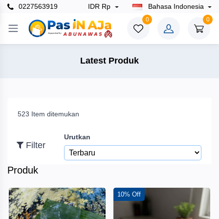
0227563919
IDR Rp
Bahasa Indonesia
×
0
0
Filter
Latest Produk
Harga
523 Item ditemukan
To
Urutkan
Filter
Cari
Produk
Merek
10% Off