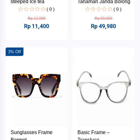
steeped Ice tea
Tanaman Janda Bolong
( 0 )
( 0 )
Rp 12,000
Rp 50,000
Rp 11,400
Rp 49,980
3% Off
Sunglasses Frame
Basic Frame –
Bermot...
Transluce...