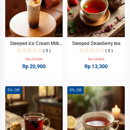
Steeped Ice Cream Milk...
Steeped Strawberry tea
( 0 )
( 0 )
Rp 22,000
Rp 14,000
Rp 20,900
Rp 13,300
5% Off
5% Off