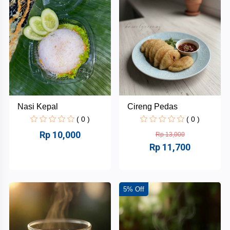
Inkubator
Bisnis
Mahasiswa
INABA
Danus
Nasi Kepal
Cireng Pedas
HAHAFEST
( 0 )
( 0 )
Rp 10,000
Rp 13,000
Nikisa
Kategori
Rp 11,700
Kue
Kantin
+
Lidya
INABA
Snack
5% Off
and
Makanan
+
Food
dan