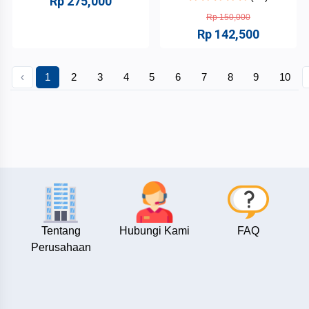
Rp 275,000
Rp 150,000
Rp 142,500
‹
1
2
3
4
5
6
7
8
9
10
Tentang
Hubungi Kami
FAQ
Perusahaan