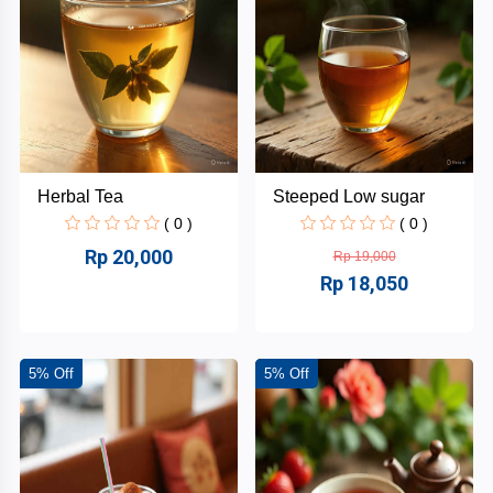
Minuman
Belum
ada
+
Fashion
Merek
Lainnya
Gufela
Dustbag
Herbal Tea
Steeped Low sugar
Melamoon.Store
( 0 )
( 0 )
Rp 20,000
Rp 19,000
Cakecain.id
Rp 18,050
Callie
Qudsiyyah
5% Off
5% Off